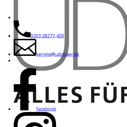
0203 28277-420
service@udobaer.de
facebook